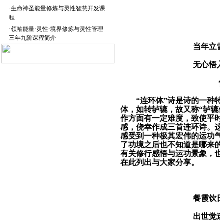
·
生命神圣能量修炼与灵性智慧开发课
程
·
领袖能量·灵性·境界修炼与灵性管理
三年九阶课程简介
当年立
无心悟
“连环体”诗是诗的一种
体，如转轳辘，故又称“轳辘
作方面有一定难度，致使平
感，侥幸作成三首连环诗。
感受到一种极其宏伟的运功
了功境之后也不知道是哪来
有关修行感悟与运功景象，
在此列出与大家分享。
餐霞饮
出世觉