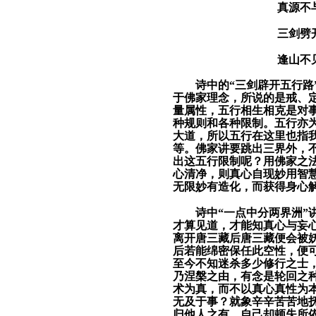
真源不
三剑劈
逢山不
诗中的“
三剑辟开五行路
于佛家理念，所说的是戒、
量属性，五行相生相克是对
种规则和各种限制。五行亦
大道，所以五行在这里也指
等。佛家讲要跳出三界外，
出这五行限制呢？用佛家之
心清净，则真心自现妙用智
无限妙有造化，而获得
身心
诗中“
一点中分两界洲
”
才算见道，才能知真心与妄
离开唐三藏后唐三藏便会被
后若能绵密保任此空性，便
至今不知迷杀多少修行之士，
乃涅槃之由，有念是轮回之
术为真，而
不以真心真性为
无
及
于事
？就象辛辛苦苦地
归他人之有，自己却顿失所