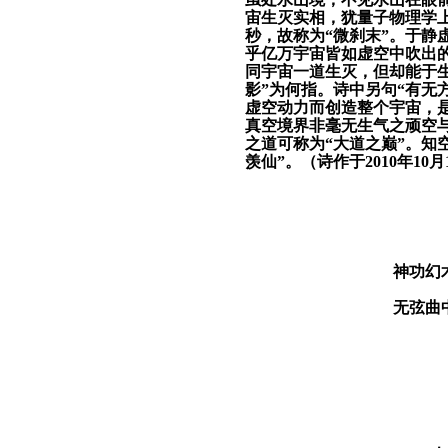
宙生灭实相，犹量子物理学上
秒，故称为“
微刹末
”。于静
乎亿万宇宙皆如虚空中吹出的
同宇宙一道生灭，但却能于
影
”为何指。诗中另句“
有无
虚空动力而创造整个宇宙，
真空境界非毫无生气之顽空
之道可称为“大道之巅”。知
羡仙”。
（诗
作于
2010
年
10
月
神功幻
无弦曲