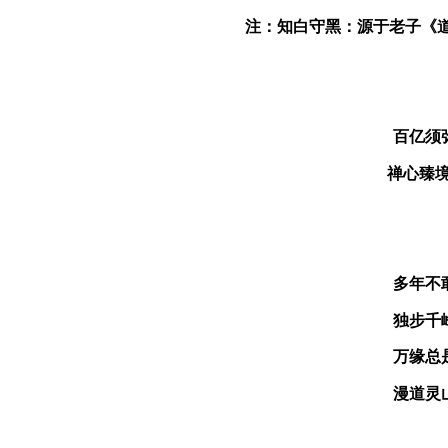
注：知白守黑：源于老子《道
百亿须
禅心
臻
多年不
独步千
万缘总
漫道灵