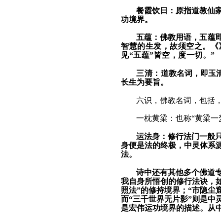
餐霞饮日：原指道教仙
功境界。
五蕴：佛教用语，
五蕴
智慧的生发，故须空之。
《
见“五蕴”皆空，度一切
。
”
三清：
道教名词，
即玉
长生为要旨。
六识，
佛教名词，包括
一枕黄梁：也称“黄梁一
运法身：修行法门一般
身便是法的终极，
中灵
体系
法。
诗中还有其他多个佛道专
我自身所悟创的修行法诀，如
照法”的修持境界；“市隐尘
而“三千世界无片影”则是中
是宏伟运功境界的描述。从