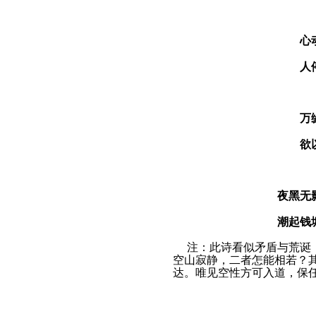
心
人
万
欲
夜黑无
潮起钱
注：此诗看似矛盾与荒诞，
空山寂静，二者怎能相若？
达。唯见空性方可入道，保