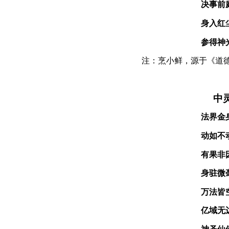
决事
前
身
入红
参得
神
注：烹小鲜，源于《道德
中
法界金
动如不
有果非
身驻微
万法皆
亿域无