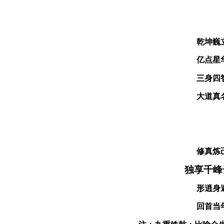
乾坤巍
亿点星
三身四
大道真
修真炼
独享千峰
形逍身
回首当