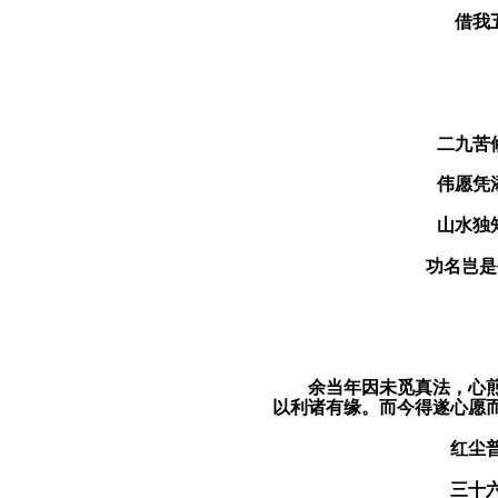
借我
二九苦
伟愿凭
山水独
功名岂是
余当年因未觅真法，心
以利诸有缘。而今得遂心愿而
红尘
三十