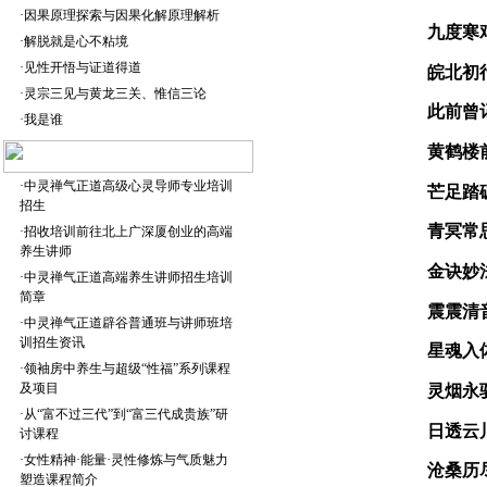
·
因果原理探索与因果化解原理解析
九度寒
·
解脱就是心不粘境
·
见性开悟与证道得道
皖北初
·
灵宗三见与黄龙三关、惟信三论
此前曾
·
我是谁
黄鹤楼
·
中灵禅气正道高级心灵导师专业培训
芒足踏
招生
青冥常
·
招收培训前往北上广深厦创业的高端
养生讲师
金诀妙
·
中灵禅气正道高端养生讲师招生培训
简章
震震清
·
中灵禅气正道辟谷普通班与讲师班培
训招生资讯
星魂入
·
领袖房中养生与超级“性福”系列课程
及项目
灵烟永
·
从“富不过三代”到“富三代成贵族”研
日透云
讨课程
·
女性精神·能量·灵性修炼与气质魅力
沧桑历
塑造课程简介