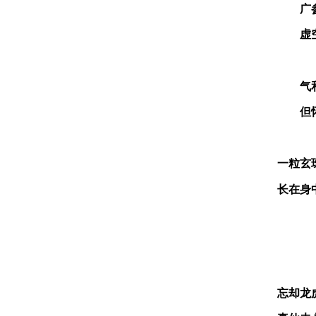
广
虚
气
但
一粒玄
长在身
忘却龙