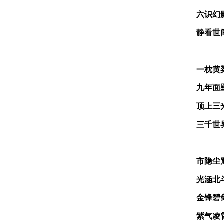
六识幻
静看世
一枕黄
九年面
顶上三
三千世
市隐尘
光涵北
金锋碧
紫气凌