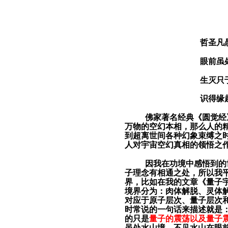
哲圣凡
眼前虽
生灭只
识得缘
佛家著名经典《圆觉经
万物的空幻本相，那么人的
到超离世间各种幻象束缚之
人对宇宙空幻真相的领悟之
因我在功境中感悟到的
子理念有相通之处，所以我
界，比如在我的文章《量子
境界分为：
肉体解脱、灵体
对应于
原子层次、量子层次
时常说的一句话
来描述就
是
的只是
量子的震荡以及量子
虽处水山境，不见水山在眼