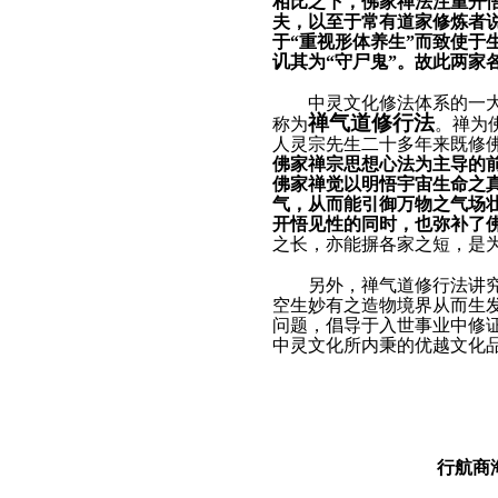
相比之下，
佛家
禅
法注重开
夫，以至于常有道家修炼者
于
“
重视形体养生
”
而致使于
讥其为“守尸鬼”。
故此两家
中灵文化修法体系的一大
禅气道修行法
称为
。禅为
人灵宗先生二十多年来既修
佛家禅宗思想心法为主导的
佛家禅觉以明悟宇宙生命之
气，从而能引御万物之气场
开悟见性的同时，也弥补了
之长，亦能摒各家之短，是
另外，禅气道修行法讲
空生妙有之造物境界从而生
问题，倡导于入世事业中修
中灵文化所内秉的优越文化
行航商