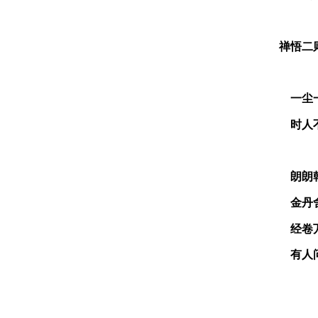
禅悟二
一尘
时人
朗朗
金丹
经卷
有人