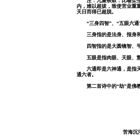
注：
九重铁鼓：比喻众
内，难以超拔，致使苦业重
天日而得已超脱。
“三身四智”、“五眼六
三身
指的是
法
身、
报
身
四智
指的是
大圆镜智
、
五眼
是
指肉眼、天眼、
六通
即是六神通，是指
通
六者。
第二首诗中的“劫”是佛
苦海沉