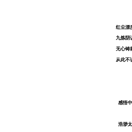
红尘漂
九炼阴
无心铸
从此不
感
悟
中
浩渺太