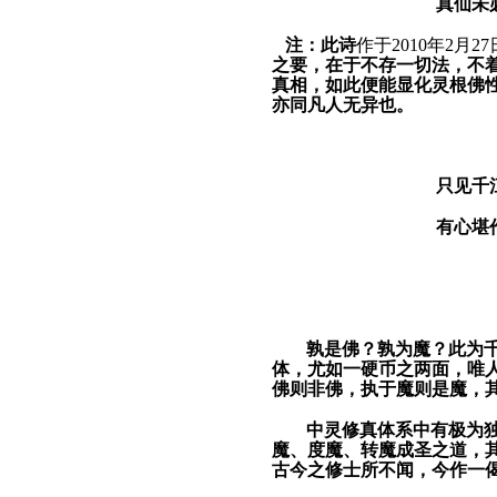
真仙未
注：
此诗
作于
2010年2月27
之要，
在于
不存一切法，不
真相，如此便能显化灵根佛
亦同凡人
无异
也。
只见千
有心堪
孰是佛？孰为魔？此为
体，尤如一硬币之两面，唯
佛则非佛，执于魔则是魔，
中灵
修真体系中有极为
魔、度魔、转魔成圣之道，
古今之修士所不闻，今作一