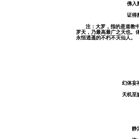
佛入
证得
注：
大罗，指的是道教
罗天，乃最高最广之天也。
永恒逍遥的不朽不灭仙人。
幻体妄
天机至
静