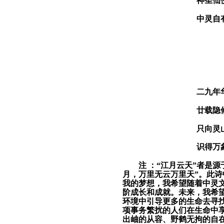
神圣仙
中灵
自
二九年
廿载隐
只向灵
识得万
注
：“江月云天”者是源
月，万里无云万里天”。
此诗
我的梦想，
我希望随着
中灵
阶成长和成就。
未来
，
我希
环境中引导更多的生命去寻
项事务繁扰的人们在生命中
出岫的从容、野鹤无拘的自