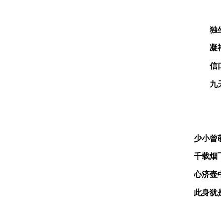
独
凝
信
九
少小曾
千载烟
心济壶
此身犹