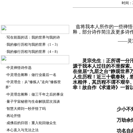
时间：2
兹将我本人所作的一些禅悟
释，部分诗作简注及更多诗
·
写在前面的话：我的世界与我的诗
——灵宗
·
我的修行历程与我的世界（1－3）
·
我的修行历程与我的世界（4－8）
灵宗先生：正所谓一分
源于我本人过往的不泄探索
·
中灵禅悟诗作选
在坐居“九层之台”静观世界
·
中灵理念阐释：做行业最后一名
人生历程！近三十载春秋，
水相伴，其历程不谓不艰辛
·
中灵理念：从“修炼人”走向“修炼世
幸！故自作《求道诗》一首
界”
·
中灵理念阐释：做三千年之后的事业
·
量子宇宙秘密与生命解脱层次浅谈
少小不
·
智慧大师刘一秒开悟了吗
·
再论开悟
万劫余
·
成佛后的归宿：重入轮回做众生
·
本心直入与无法之法
功名自