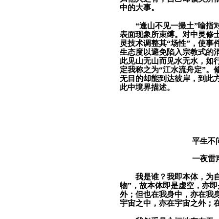
中的大事。
“
逢山不见一撮土
”喻指
表面现象所束缚。对中灵修士
灵技术调整其“场性”，使事
生态度以避免陷入宗教式的
此见山无山而见水无水，如行
定我称之为“江水流舟定”。
无目的却能到达彼岸，到此方
此中境界描述。
平生不
一夜雷
我是谁？我
即
本体，为
物”，故本体即是虚空，亦
外；但也在我身中，亦在我
宇宙之中，亦在宇宙之外；