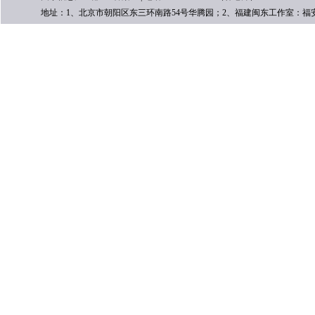
地址：1、北京市朝阳区东三环南路54号华腾园；2、福建闽东工作室：