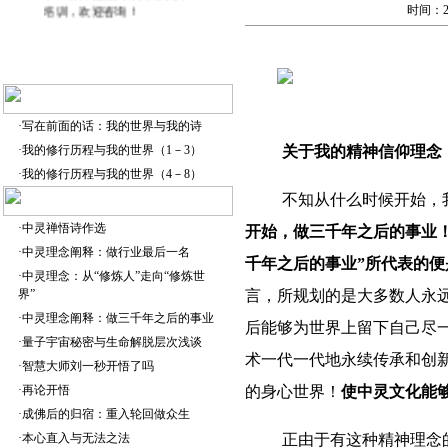
时间：20
·
写在前面的话：我的世界与我的诗
·
我的修行历程与我的世界（1－3）
关于我的精神信仰理念
·
我的修行历程与我的世界（4－8）
不知从什么时候开始，
·
中灵禅悟诗作选
开始，做三千年之后的事业
·
中灵理念阐释：做行业最后一名
千年之后的事业”所代表的
·
中灵理念：从“修炼人”走向“修炼世
界”
言，所规划的是大多数人永
·
中灵理念阐释：做三千年之后的事业
后能够为世界上留下自己尽
·
量子宇宙秘密与生命解脱层次浅谈
术一代一代地永续传承和创
·
智慧大师刘一秒开悟了吗
·
再论开悟
的身心世界！
使中灵文化能
·
成佛后的归宿：重入轮回做众生
·
本心直入与无法之法
正由于有这种精神理念