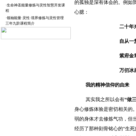
的孤独是深有体会的。例如
·
生命神圣能量修炼与灵性智慧开发课
程
心臆：
·
领袖能量·灵性·境界修炼与灵性管理
三年九阶课程简介
二十年
自从一
紫
府金
万仞冰
我的精神信仰的由来
其实我之所以会有
“做
身心修炼体验是密切相关的
弱的身体才去修炼气功，但
经历了那种刻骨铭心的“生死