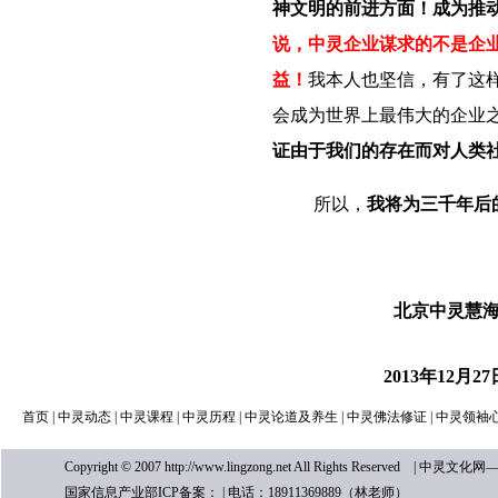
神文明的前进方面！
成为推
说，中灵企业谋求的不是企
益！
我本人也坚信，有了这
会成为世界上最伟大的企业
证由于我们的存在而对人类
所以，
我将为三千年后
北京中灵慧
2013
年
12
月
27
首页
|
中灵动态
|
中灵课程
|
中灵历程
|
中灵论道及养生
|
中灵佛法修证
|
中灵领袖
Copyright © 2007 http://www.lingzong.net All Rights 
国家信息产业部ICP备案： | 电话：18911369889（林老师）