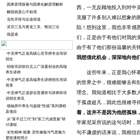
·
因果原理探索与因果化解原理解析
西，一无反顾地投入到对中
·
解脱就是心不粘境
克服了许多别人难以想象的困
·
见性开悟与证道得道
·
灵宗三见与黄龙三关、惟信三论
陷！想到这里，我也非常感
·
我是谁
们，正是由于有他们对我的
由于有了他们那份温馨的关
·
中灵禅气正道高级心灵导师专业培训
我想借此机会，深深地向他
招生
·
招收培训前往北上广深厦创业的高端
这些年来，正是我心怀
养生讲师
·
中灵禅气正道高端养生讲师招生培训
的世界之中，很难能够去和
简章
理念。我知道相比于大多数
·
中灵禅气正道辟谷普通班与讲师班培
训招生资讯
于孤虚超凡，因此也很难寻
·
领袖房中养生与超级“性福”系列课程
及项目
着，这并不是因为他想孤独
·
从“富不过三代”到“富三代成贵族”研
学家尼采所说的这句话时，
讨课程
句不谦虚的话来说，我相信
·
女性精神·能量·灵性修炼与气质魅力
塑造课程简介