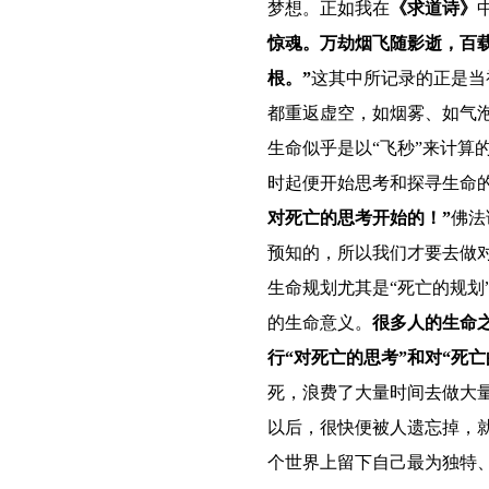
梦想。正如我在
《求道诗》
惊魂。万劫烟
飞
随影
逝
，百
根。
”
这其中所记录的正是当
都重返虚空，如烟雾、如气
生命似乎是以“飞秒”来计算
时起便开始思考和探寻生命
对死亡的思考开始的！”
佛法
预知的，所以我们才要去做对
生命规划尤其是“死亡的规划
的生命意义。
很多人的生命
行“对死亡的思考”和对“死亡
死，浪费了大量时间去做大
以后，很快便被人遗忘掉，
个世界上留下自己最为独特