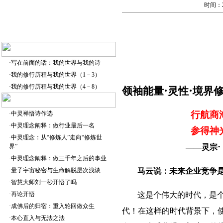
时间：2
·
写在前面的话：我的世界与我的诗
·
我的修行历程与我的世界（1－3）
·
我的修行历程与我的世界（4－8）
·
·
领袖能量
灵性
境界
行航商
·
中灵禅悟诗作选
·
中灵理念阐释：做行业最后一名
参得神
·
中灵理念：从“修炼人”走向“修炼世
·
界”
——灵宗
·
中灵理念阐释：做三千年之后的事业
·
量子宇宙秘密与生命解脱层次浅谈
马云说：未来企业竞争
·
智慧大师刘一秒开悟了吗
·
再论开悟
这是个伟大的时代，是
·
成佛后的归宿：重入轮回做众生
代！在这样的时代背景下，
·
本心直入与无法之法