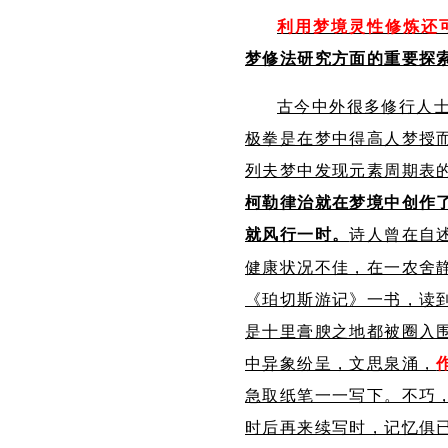
利用梦境灵性修炼还
梦修法研究方面的重要探
古今中外很多修行人士
极拳是在梦中得高人梦授
列夫梦中发现元素周期表
柯勒律治
就
在梦境中创作
就风行一时
。
诗人曾在自
健康状况不佳，在一农舍
《珀切斯游记》一书，读
是十里膏腴之地都被圈入
中异象纷呈，文思泉涌，
急取纸笔一一写下。不巧
时后再来续写时，记忆俱