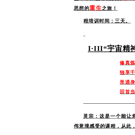
重生
思想的
之旅！
程培训时间：三天
。
I
·
III
“宇宙精
修真
独享
形逍
回首
灵宗：这是一个能让
伟意境感受的课程
，从此