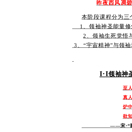
昨夜西风凋
本阶段课程分为三
1、领袖神圣能量修
2、
领袖生死觉悟
3、“宇宙精神”与领
I
·
I
领袖神
至
真
炉
欲
——宋
·