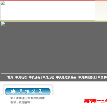
首页
|
中灵动态
|
中灵课程
|
中灵历程
|
中灵论道及养生
|
中灵佛法修证
|
中灵领
中灵机构现开展中灵高端养
生讲师、中灵高级心灵课程
导师和《现代企业灵性管理
学》讲师这三大系列培训师
培训，欢迎咨询！
国内唯一三