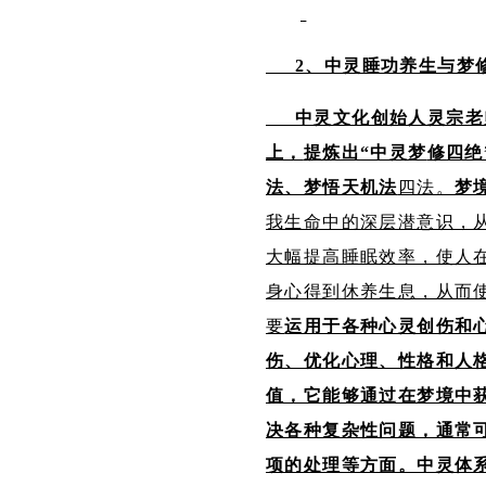
2、中灵睡功养生与梦
中灵文化创始人灵宗老
上，
提炼出
“中灵梦
修
四绝
法、梦悟天机法
四法。
梦
我生命中的深层潜意识，
大幅提高睡眠效率，使人
身心得到休养生息，从而
要
运用于各种心灵创伤
和
伤、优化心理、性格和人
值，它能够通过在梦境中
决各种复杂性问题，通常
项的处理等方面。中灵体