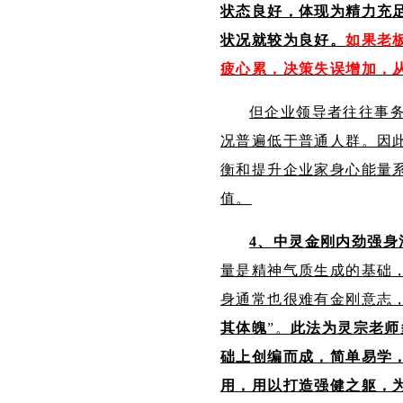
状态良好，体现为精力充
状况就较为良好。
如果老
疲心累，决策失误增加，
但企业领导者往往事
况普遍低于普通人群。因
衡和提升企业家身心能量
值。
4
、
中灵
金刚内
劲强身
量是精神气质生成的基础
身通常也很难有金刚意志
其体魄
”。
此法为
灵宗老师
础上创编而成，
简单易学
用，用以打造强健之躯，