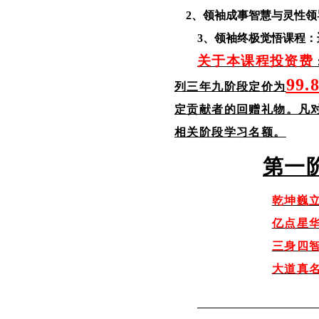
2、领袖成事智慧与灵性领
3、
领袖终极觉悟课程：
关于本课程投资费
99.
列三年九阶段定价为
定贡献者的回赠礼物。凡
相关阶段
学习名额。
第一
乾坤巍
亿点星
三身四
大道真
—— 