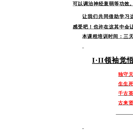
可以调治
神经衰弱
等功效
让我们共同借助学习
感受吧！也许在这其中会
本课程培训时间：三
I
·
II
领袖觉
独守
生生
千古
古来