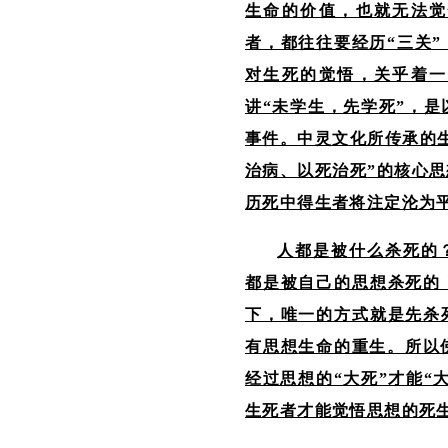
生命的价值，也就无法觉
者，都往往要经历“三关”
对生死的觉悟，关乎着一
讲“
未学生，先学死
”，是
事
件。中灵文化所传承的
治病、以死治死
”的核心
历死中得生者将注定沦为
人都是被什么杀死的
都是被自己的思想杀死的
下，唯一的方式就是先杀
有
思想
生命的重生。所以
经过思想的“大死”才能“
生死者才能觉悟思想的死