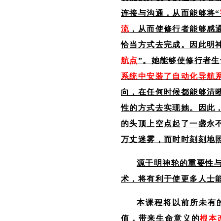
连接与沟通，从而能够将“
流
，从而使修行者能够感
恰当方式去完成。
因此
明
航点
”。
她
能够使
修行者
生
系统中安装了自动化导航
向，在任何时候都能够清
性的方式去实现她。因此
的头顶上空点起了一盏永
万丈迷雾，
而
时时刻刻地
源于明神轮的重要性
术，将有利于使更多人士
本课程将以前所未有
值，带来生命意义的
根本