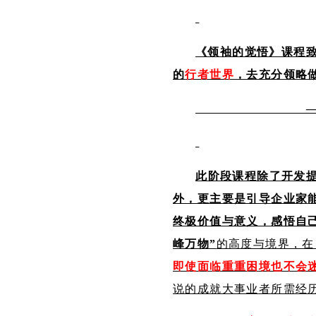
《领袖的觉悟》课程
的
行者世界
，去充分领略
——中灵文
此阶段
课程除了开发
外，更
主要是引导
企业家
终极价值与
意义，感悟自
峰万物”
的
高度与境界
，在
即使面临重重困境也不会
说的成就大事业
者
所需经