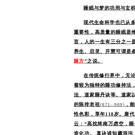
睡眠与梦的功用与玄
现代生命科学也已从
重要性，高质量的睡眠是
言，
人的一生有三分之一
养生、启灵、开慧可谓
是
睡方
”之说。
在传统修行界中，无
着较为独特的睡功修持法
法、道家睡丹诀等。道家
的陈抟老祖
，
(871--989)
性色彩，享年
118
岁。
唐代
云：“
高枕终南万虑空，睡
造化功。 真诀谁知藏混