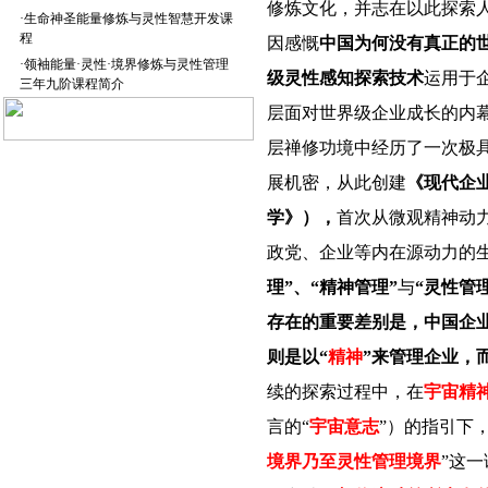
修炼文化，并志在以此探索
·
生命神圣能量修炼与灵性智慧开发课
程
因感慨
中国为何没有真正的
·
领袖能量·灵性·境界修炼与灵性管理
级灵性感知探索技术
运用于
三年九阶课程简介
层面
对世界级企业成长的内
层禅修功境中经历了一次极
展机密，从此创建
《现代企
学》），
首次从微观精神动
政党、企业等内在
源
动力
的
理”、“精神管理”
与
“灵性管理
存在的重要差别是，中国企业
则是以“
精神
”来管理企业，
续的探索过程中，在
宇宙精
言的“
宇宙意志
”）的指引下
境界乃至灵性管理境界
”这一