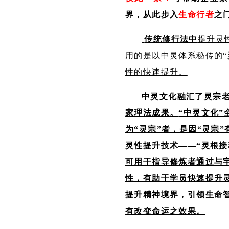
界，从此步入
生命行者
之
传统修行法中
提升灵
用的是以中灵体系秘传的“
性的快速提升。
中灵
文化
融汇了灵宗
家理法
成果。
“中灵文化”
为“灵宗”者，是因“灵宗”
灵性提升技术——
“灵根接
可用于
指导修炼者通过与
性，
有助于学员
快速提升
提升精神境界，引领生命
有改变命运之效果
。