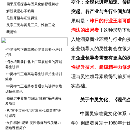
变化：
全球化进程加速、传
·
因果原理探索与因果化解原理解析
·
解脱就是心不粘境
突起、各产业与各行业间加
·
见性开悟与证道得道
果就是：
昨日的行业王者可
·
灵宗三见与黄龙三关、惟信三论
淘汰的出局者
！
这种形势下
·
我是谁
入地洞察商业环境与行业的
企业领导人的灵性将会在很
·
中灵禅气正道高级心灵导师专业培训
招生
来
企业领导者需要有更高的
·
招收培训前往北上广深厦创业的高端
性提升技术、超级精神力修
养生讲师
·
中灵禅气正道高端养生讲师招生培训
理与灵性领导素质得到前所
简章
实基础。
·
中灵禅气正道辟谷普通班与讲师班培
训招生资讯
·
领袖房中养生与超级“性福”系列课程
关于中灵文化、《现代
及项目
·
从“富不过三代”到“富三代成贵族”研
中国灵宗慧觉文化体系（
讨课程
学》创建者灵宗于
1988
年开
·
女性精神·能量·灵性修炼与气质魅力
塑造课程简介