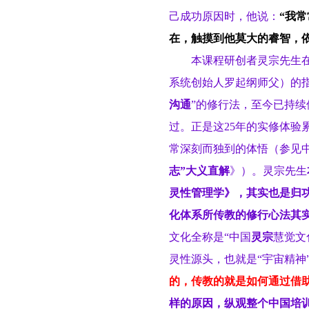
己成功原因时，他说：
“我
在，触摸到他莫大的睿智，
本课程研创者灵宗先生
系统创始人罗起纲师父）的指
沟通
”的修行法，至今已持续
过。正是这25年的实修体验
常深刻而独到的体悟（参见
志”大义直解
》）。灵宗先生
灵性管理学》，其实也是归
化体系所传教的修行心法其
文化全称是“中国
灵宗
慧觉文
灵性源头，也就是“宇宙精神
的，传教的就是如何通过借
样的原因，纵观整个中国培