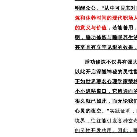
明醒众公。
”
从中可见其
对
炼和休养时间的现代职场
的意义与价值
，若能善用
明，睡功修炼与睡眠养生
甚至具有立竿见影的效果
睡功修炼不仅具有强
以此开启深隧神秘的灵性
正如世界著名心理学家荣
小小隐秘窗口，它所通向
很久就已如此，而无论我
心灵的夜空。
”
实践证明，
境界，往往能引发各种玄
的灵性开发功用。因此，