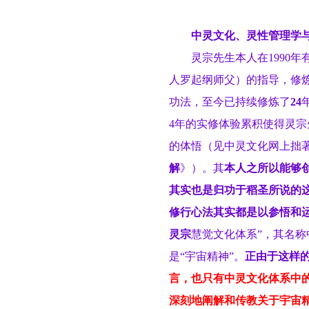
中灵文化、灵性管理学
灵宗先生本人
在
1990年
人罗起纲师父）的指导，修炼
功法，至今已持续修炼了
24
4年的实修体验累积使得灵宗
的体悟（见中灵文化网上拙
解
》）。其
本人之所以能够
其实也是归功于稻圣所说的这
修行心法其实都是以参悟和
灵宗
慧觉文化体系”，其名称
是“宇宙精神”。
正由于这样
言，也只有中灵文化体系中
深刻地阐解和传教关于宇宙