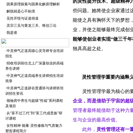
的灵性提升技术、超级精神
·
因果原理探索与因果化解原理解析
些问题。她将使企业家通过
·
解脱就是心不粘境
·
见性开悟与证道得道
能使之具有胸怀天下的梦想
·
灵宗三见与黄龙三关、惟信三论
业，并使之能够最终完成创
·
我是谁
能够使创业者实现“做三千年
独具高超之处。
·
中灵禅气正道高级心灵导师专业培训
招生
·
招收培训前往北上广深厦创业的高端
养生讲师
·
中灵禅气正道高端养生讲师招生培训
灵性管理学重要内涵释
简章
·
中灵禅气正道辟谷普通班与讲师班培
灵性管理学最为核心的
训招生资讯
企业，而是借助于宇宙的超级
·
领袖房中养生与超级“性福”系列课程
及项目
管理者最终能借助于这种力
·
从“富不过三代”到“富三代成贵族”研
讨课程
生与企业的最高价值。
·
女性精神·能量·灵性修炼与气质魅力
此外，
灵性管理还有一
塑造课程简介