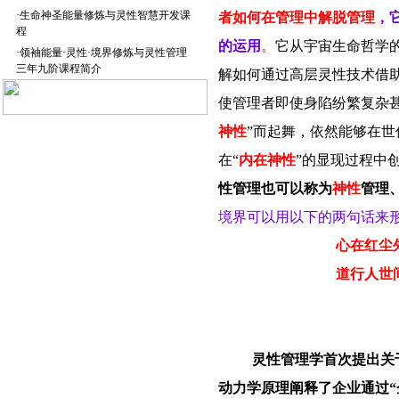
·
生命神圣能量修炼与灵性智慧开发课
者如何在管理中解脱管理
，
程
的运用
。
它从宇宙生命哲学
·
领袖能量·灵性·境界修炼与灵性管理
三年九阶课程简介
解如何通过高层灵性技术借
使管理者即使身陷纷繁复杂
神性
”而起舞，依然能够在
在“
内在神性
”的显现过程中
性管理也可以称为
神性
管理
境界可以用以下的两句话来
心在红尘
道行人世
灵性管理学首次提出关
动力学原理阐释了企业通过“