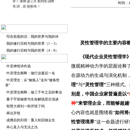
培训，欢迎咨询！
时间：20
·
写在前面的话：我的世界与我的诗
灵性管理学的主要内容
·
我的修行历程与我的世界（1－3）
·
我的修行历程与我的世界（4－8）
《现代企业灵性管理学
微观精神动力学的层面
诠释
·
中灵禅悟诗作选
·
中灵理念阐释：做行业最后一名
在
源
动力
的
生成
与演化
机制
·
中灵理念：从“修炼人”走向“修炼世
理”
与
“灵性管理”
三种模式
。
界”
·
中灵理念阐释：做三千年之后的事业
别是，中国企业家普遍是以“
·
量子宇宙秘密与生命解脱层次浅谈
神
”来管理企业，而能够超越
·
智慧大师刘一秒开悟了吗
心内容也就是围绕着“
如何将
·
再论开悟
·
成佛后的归宿：重入轮回做众生
性管理境界
”这一命题进行
·
本心直入与无法之法