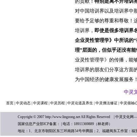
的贡献！
特别是离不开培训
对中国培训界以及培训界中
要给予足够的尊重和尊敬！
培训界，
即使是很多培训界
企业灵性管理学》中所说的“
理”层面的，但似乎还没有能
业灵性管理学》的传播，能
培训界的朋友们分享这方面
为中国经济的健康发展服务
中灵文化网
首页
|
中灵动态
|
中灵课程
|
中灵历程
|
中灵论道及养生
|
中灵佛法修证
|
中灵领袖
Copyright © 2007 http://www.lingzong.net All Rights 
国家信息产业部ICP备案： | 电话：18911369889（林老师）
地址：1、北京市朝阳区东三环南路54号华腾园；2、福建闽东工作室：